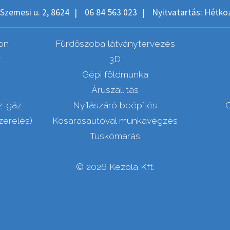
Szemesi u. 2, 8624
|
06 84 563 023
|
Nyitvatartás: Hétköz
on
Fürdőszoba látványtervezés
z
3D
Gépi földmunka
Áruszállítás
z-gáz-
Nyílászáró beépítés
zerelés)
Kosarasautóval munkavégzés
Tuskómarás
© 2026 Kezola Kft.