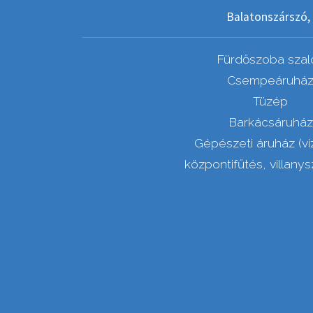
Balatonszárszó, 
Fürdőszoba szal
Csempeáruhá
Tüzép
Barkácsáruház
Gépészeti áruház (vi
központifűtés, villanys