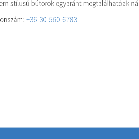
rn stílusú bútorok egyaránt megtalálhatóak ná
fonszám:
+36-30-560-6783