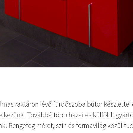
lmas raktáron lévő fürdőszoba bútor készlette
elkezünk. Továbbá több hazai és külföldi gyárt
nk. Rengeteg méret, szín és formavilág közül tud