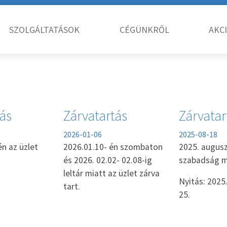
SZOLGÁLTATÁSOK
CÉGÜNKRŐL
AKC
tás
Zárvatartás
Zárvatar
2026-01-06
2025-08-18
én az üzlet
2026.01.10- én szombaton
2025. augusz
és 2026. 02.02- 02.08-ig
szabadság mi
leltár miatt az üzlet zárva
Nyitás: 2025
tart.
25.