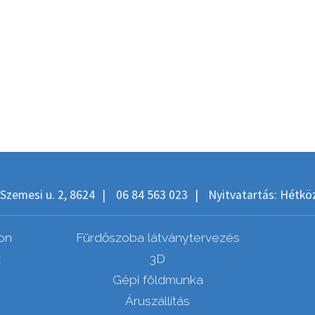
Szemesi u. 2, 8624
|
06 84 563 023
|
Nyitvatartás: Hétköz
on
Fürdőszoba látványtervezés
z
3D
Gépi földmunka
Áruszállítás