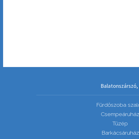
Balatonszárszó, 
Fürdőszoba szal
Csempeáruhá
Tüzép
Barkácsáruház